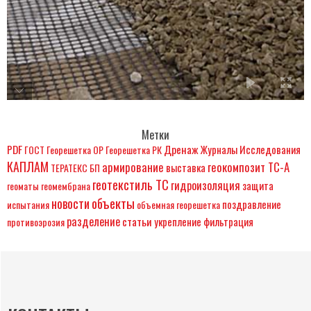
Метки
PDF
Дренаж
Журналы
Исследования
ГОСТ
Георешетка ОР
Георешетка РК
КАПЛАМ
армирование
геокомпозит ТС-А
выставка
ТЕРАТЕКС БП
геотекстиль ТС
гидроизоляция
защита
геоматы
геомембрана
объекты
новости
поздравление
испытания
объемная георешетка
разделение
статьи
укрепление
фильтрация
противоэрозия