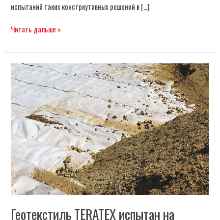
испытаний таких констркутивных решений в […]
Читать дальше »
Геотекстиль
TERATEX
испытан
на
механическую
повреждаемость
Геотекстиль TERATEX испытан на